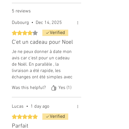
5 reviews
Dubourg
•
Dec 14, 2025
Rated 4 out of 5 stars.
Verified
C'et un cadeau pour Noel
Je ne peux donner à date mon
avis car c'est pour un cadeau
de Noël. En parallèle , la
livraison a été rapide, les
échanges ont été simples avec
l'assistante de Norton. Je donne
Was this helpful?
Yes (1)
déjà un avis favorable pour le
passage de commande. De
plus, le livreur a été très sympa,
Lucas
•
1 day ago
il m'a beaucoup aidé à la
réception du colis
Rated 5 out of 5 stars.
Verified
Parfait