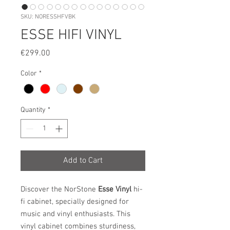
SKU: NORESSHFVBK
ESSE HIFI VINYL
Price
€299.00
Color
*
Quantity
*
Add to Cart
Discover the NorStone
Esse Vinyl
hi-
fi cabinet, specially designed for
music and vinyl enthusiasts. This
vinyl cabinet combines sturdiness,