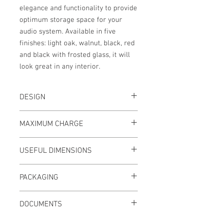
elegance and functionality to provide
optimum storage space for your
audio system. Available in five
finishes: light oak, walnut, black, red
and black with frosted glass, it will
look great in any interior.
DESIGN
Structure:
Glossy black epoxy lacquered
MAXIMUM CHARGE
steel
Shelves:
Tempered glass, black, red
Top shelf:
20 kg
USEFUL DIMENSIONS
Internal shelves:
20 kg
External dimensions (W x H x D)
: 570 x
PACKAGING
860 x 400 mm
Shelves (W x D):
570 x 400 mm
Delivered disassembled with screws,
Height between upper shelves:
140 mm
DOCUMENTS
drawing and tools necessary for
Height between intermediate shelves:
assembly