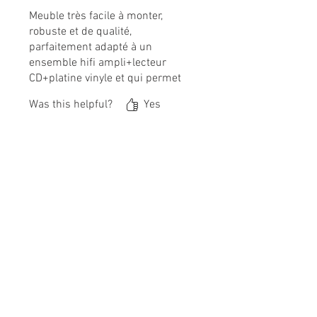
Meuble très facile à monter,
robuste et de qualité,
parfaitement adapté à un
ensemble hifi ampli+lecteur
CD+platine vinyle et qui permet
en outre de ranger un grand
Was this helpful?
Yes
nombre de vinyles. L'envoi a été
très rapide, le colis
particulièrement bien emballé
Marie
•
Feb 22
et le service de livraison
efficace. Rien à redire !
Rated 5 out of 5 stars.
Verified
Meuble Hi-fi
Meuble conforme
Parfait état
Livraison rapide
Was this helpful?
Yes